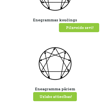
Enegrammas koučings
Pilnveido sevi!
Eneagramma pāriem
Uzlabo attiecības!