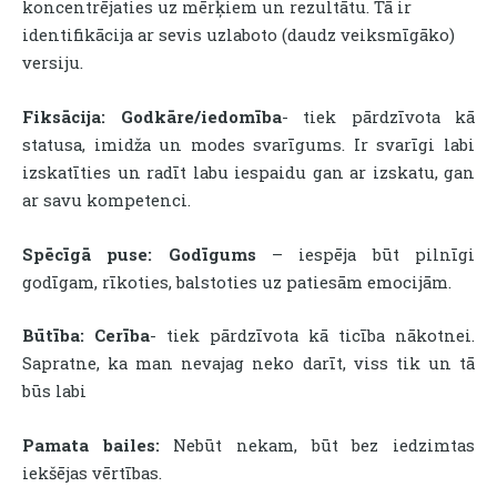
koncentrējaties uz mērķiem un rezultātu. Tā ir
identifikācija ar sevis uzlaboto (daudz veiksmīgāko)
versiju.
Fiksācija:
Godkāre/iedomība
- tiek pārdzīvota kā
statusa, imidža un modes svarīgums. Ir svarīgi labi
izskatīties un radīt labu iespaidu gan ar izskatu, gan
ar savu kompetenci.
Spēcīgā puse:
Godīgums
– iespēja būt pilnīgi
godīgam, rīkoties, balstoties uz patiesām emocijām.
Būtība:
Cerība
- tiek pārdzīvota kā ticība nākotnei.
Sapratne, ka man nevajag neko darīt, viss tik un tā
būs labi
Pamata bailes:
Nebūt nekam, būt bez iedzimtas
iekšējas vērtības.