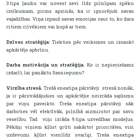
3.tipa ļaudis var novest sevi līdz pilnīgam spēku
izsīkumam, pirms apzinās, ka ir ignorējuši savas
vajadzības. Viņa izpauž savas emocijas caur to, ko dara
citiem cilvēkiem vai kopā ar tiem.
Dzīves stratēģija:
Tiekties pēc veiksmes un izsaukt
apkārtējo apbrīnu.
Darba motivācija un stratēģija.
Ko ir nepieciešams
izdarīt, lai panāktu Sasniegumu?
Virzība stresā.
Trešā eneatipa pārstāvji stresā nonāk,
ja ir pārstrādājušies un apkārtējie neizrāda sajūsmu
par viņu paveikto. Treša eneatipa pārstāvji sāk
darboties vēl efektīvāk, pilnībā aizmirstot par savu
veselību. Tad viņi izrāda 9.tipa uzvedības modeļus.
Pēkšņi viņiem kļūst grūti sakārtot prioritātes, visi
uzdevumi kļūst vienlīdz svarīgi. Treša eneatipa