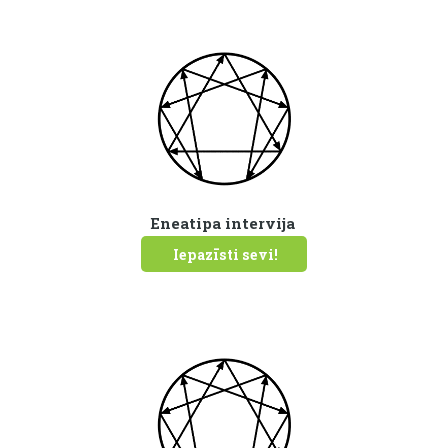
Eneatipa intervija
Iepazīsti sevi!