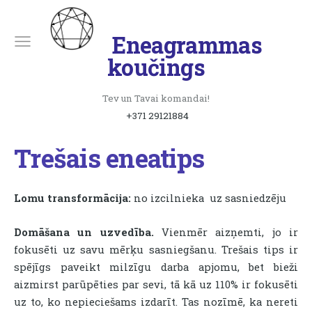
Eneagrammas
koučings
Tev
un Tavai komandai!
+371 29121884
Trešais eneatips
Lomu transformācija:
no i
zcilnieka uz sasniedzēju
Domāšana un uzvedība.
Vienmēr aizņemti, jo ir
fokusēti uz savu mērķu sasniegšanu. Trešais tips ir
spējīgs paveikt milzīgu darba apjomu, bet bieži
aizmirst parūpēties par sevi, tā kā uz 110% ir fokusēti
uz to, ko nepieciešams izdarīt. Tas nozīmē, ka nereti