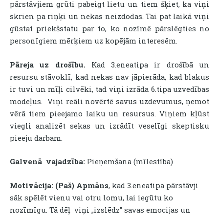
pārstāvjiem grūti pabeigt lietu un tiem šķiet, ka viņi
skrien pa riņķi un nekas neizdodas. Tai pat laikā viņi
gūstat priekšstatu par to, ko nozīmē pārslēgties no
personīgiem mērķiem uz kopējām interesēm.
Pāreja uz drošību.
Kad 3.eneatipa ir drošībā un
resursu stāvoklī, kad nekas nav jāpierāda, kad blakus
ir tuvi un mīļi cilvēki, tad viņi izrāda 6.tipa uzvedības
modeļus. Viņi reāli novērtē savus uzdevumus, ņemot
vērā tiem pieejamo laiku un resursus. Viņiem kļūst
viegli analizēt sekas un izrādīt veselīgi skeptisku
pieeju darbam.
Galvenā vajadzība:
Pieņemšana (mīlestība)
Motivācija:
(Paš) Apmāns
, kad 3.eneatipa pārstāvji
sāk spēlēt vienu vai otru lomu, lai iegūtu ko
nozīmīgu. Tā dēļ viņi „izslēdz” savas emocijas un