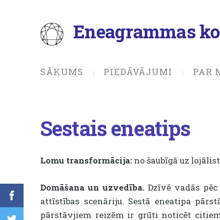
Eneagrammas ko
SĀKUMS
PIEDĀVĀJUMI
PAR 
Sestais eneatips
Lomu transformācija:
no š
aubīgā uz lojālist
Domāšana un uzvedība.
Dzīvē vadās pēc 
attīstības scenāriju. Sestā eneatipa pārs
pārstāvjiem reizēm ir grūti noticēt citiem