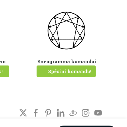
em
Eneagramma komandai
s!
Spēcini komandu!