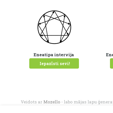
Eneatipa intervija
Ene
Iepazīsti sevi!
Veidots ar
Mozello
- labo mājas lapu ģenera