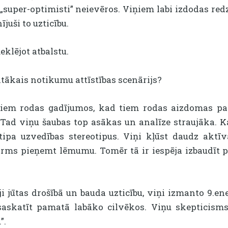
 „super-optimisti” neievēros. Viņiem labi izdodas redz
ījuši to uzticību.
eklējot atbalstu.
ktākais notikumu attīstības scenārijs?
jiem rodas gadījumos, kad tiem rodas aizdomas par
Tad viņu šaubas top asākas un analīze straujāka. Kad
ipa uzvedības stereotipus. Viņi kļūst daudz aktīvāki
ms pieņemt lēmumu. Tomēr tā ir iespēja izbaudīt pi
i jūtas drošībā un bauda uzticību, viņi izmanto 9.e
saskatīt pamatā labāko cilvēkos. Viņu skepticisms 
”.