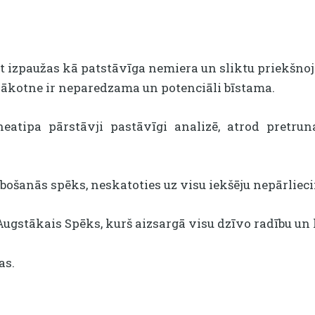
 bet izpaužas kā patstāvīga nemiera un sliktu priekšno
nākotne ir neparedzama un potenciāli bīstama.
eneatipa pārstāvji pastāvīgi analizē, atrod pretr
rbošanās spēks, neskatoties uz visu iekšēju nepārlieci
ugstākais Spēks, kurš aizsargā visu dzīvo radību un k
as.