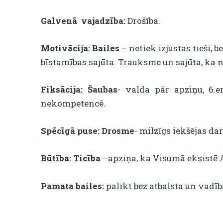
Galvenā vajadzība:
Drošība.
Motivācija:
Bailes
– netiek izjustas tieši,
bīstamības sajūta. Trauksme un sajūta, ka 
Fiksācija:
Šaubas
- valda pār apziņu, 6.
nekompetencē.
Spēcīgā puse:
Drosme
- milzīgs iekšējas da
Būtība:
Ticība
–apziņa, ka Visumā eksistē A
Pamata bailes:
palikt bez atbalsta un vadīb