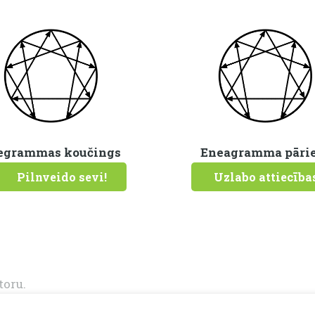
grammas koučings
Eneagramma pāri
Pilnveido sevi!
Uzlabo attiecība
toru.