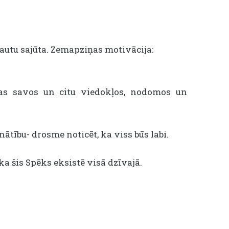
jautu sajūta. Zemapziņas motivācija:
unas savos un citu viedokļos, nodomos un
nātību- drosme noticēt, ka viss būs labi.
a šis Spēks eksistē visā dzīvajā.