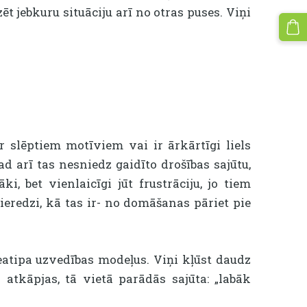
ēt jebkuru situāciju arī no otras puses. Viņi
 slēptiem motīviem vai ir ārkārtīgi liels
 arī tas nesniedz gaidīto drošības sajūtu,
, bet vienlaicīgi jūt frustrāciju, jo tiem
eredzi, kā tas ir- no domāšanas pāriet pie
neatipa uzvedības modeļus. Viņi kļūst daudz
atkāpjas, tā vietā parādās sajūta: „labāk